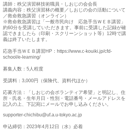
講師：秩父演習林技術職員・しおじの会会長
講義内容：秩父演習林の概要／しおじの会の活動について
／救命救急講習（オンライン）
※救命救急講習は「一般市民向け 応急手当ＷＥＢ講習」
約60分を受講していただきます。事前に受講した記録が確
認できましたら（印刷・スクリーンショット等）12時で講
義は終了いたします。
応急手当ＷＥＢ講習HP：https://www.c-kouiki.jp/cfd-
school/e-learning/
募集人数：5人程度
受講料：3,000円（保険代、資料代ほか）
応募方法：「しおじの会ボランティア希望」と明記し、住
所・氏名・生年月日・性別・電話番号・メールアドレスを
記入の上、下記宛にメールでお申し込みください。
supporter-chichibu@uf.a.u-tokyo.ac.jp
申込締切：2023年4月12日（水）必着