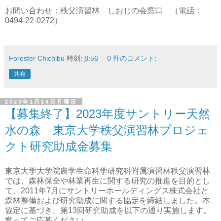
お問い合わせ：秩父演習林 しおじの会窓口 （電話：
0494-22-0272）
Forester Chichibu
時刻:
8:56
0 件のコメント:
共有
2023年1月16日月曜日
【募集終了】2023年度サントリー天然
水の森 東京大学秩父演習林プロジェ
クト研究助成金募集
東京大学大学院農学生命科学研究科附属演習林秩父演習林
では、森林保全や林業再生に関する研究の推進を目的とし
て、2011年7月にサントリーホールディングス株式会社と
森林整備および研究助成に関する協定を締結しました。本
協定に基づき、第13回研究助成を以下の通り実施します。
奮ってご応募ください。