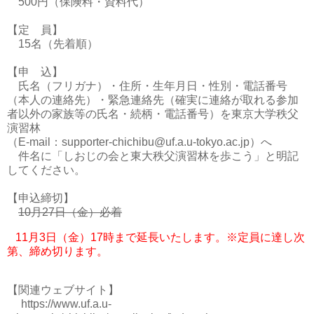
500円（保険料・資料代）
【定 員】
15名（先着順）
【申 込】
氏名（フリガナ）・住所・生年月日・性別・電話番号
（本人の連絡先）・緊急連絡先（確実に連絡が取れる参加
者以外の家族等の氏名・続柄・電話番号）を東京大学秩父
演習林
（E-mail：supporter-chichibu@uf.a.u-tokyo.ac.jp）へ
件名に「しおじの会と東大秩父演習林を歩こう」と明記
してください。
【申込締切】
10月27日（金）必着
11月3日（金）17時まで延長いたします。※定員に達し次
第、締め切ります。
【関連ウェブサイト】
https://www.uf.a.u-