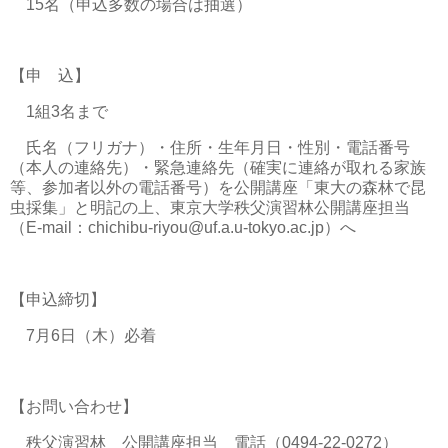
15名（申込多数の場合は抽選）
【申 込】
1組3名まで
氏名（フリガナ）・住所・生年月日・性別・電話番号
（本人の連絡先）・緊急連絡先（確実に連絡が取れる家族
等、参加者以外の電話番号）を公開講座「東大の森林で昆
虫採集」と明記の上、東京大学秩父演習林公開講座担当
（E-mail：chichibu-riyou@uf.a.u-tokyo.ac.jp）へ
【申込締切】
7月6日（木）必着
【お問い合わせ】
秩父演習林 公開講座担当 電話（0494-22-0272）