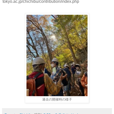
tokyo.ac.jp/chichibu/contribution/index.php
過去の開催時の様子