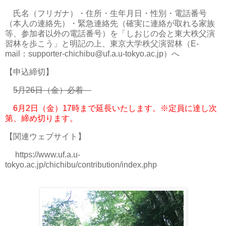
氏名（フリガナ）・住所・生年月日・性別・電話番号
（本人の連絡先）・緊急連絡先（確実に連絡が取れる家族
等、参加者以外の電話番号）を「しおじの会と東大秩父演
習林を歩こう」と明記の上、東京大学秩父演習林（E-
mail：supporter-chichibu@uf.a.u-tokyo.ac.jp）へ
【申込締切】
5月26日（金）必着
6月2日（金）17時まで延長いたします。
※定員に達し次
第、締め切ります。
【関連ウェブサイト】
https://www.uf.a.u-
tokyo.ac.jp/chichibu/contribution/index.php