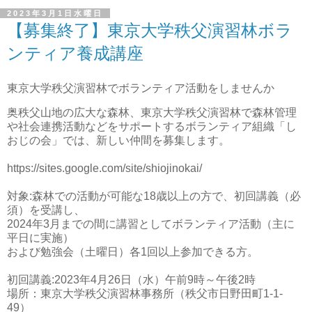
2023年3月1日水曜日
【募集終了】東京大学秩父演習林ボラ
ンティア養成講座
東京大学秩父演習林でボランティア活動をしませんか
奥秩父山地の広大な森林、東京大学秩父演習林で森林管理
や社会連携活動などをサポートするボランティア組織「し
おじの会」では、新しい仲間を募集します。
https://sites.google.com/site/shiojinokai/
対象:森林での活動が可能な18歳以上の方で、初回講義（必
須）を受講し、
2024年3月までの間に講習としてボランティア活動（主に
平日に実施）
および勉強会（土曜日）各1回以上参加できる方。
初回講義:2023年4月26日（水）午前9時～午後2時
場所：東京大学秩父演習林事務所（秩父市日野田町1-1-
49）