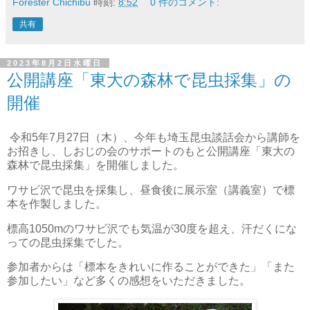
Forester Chichibu
時刻:
8:52
0 件のコメント:
共有
2023年8月2日水曜日
公開講座「東大の森林で昆虫採集」の
開催
令和5年7月27日（木）、今年も埼玉昆虫談話会から講師を
お招きし、しおじの会のサポートのもと公開講座「東大の
森林で昆虫採集」を開催しました。
ワサビ沢で昆虫を採集し、昼食後に展示室（講義室）で標
本を作製しました。
標高1050mのワサビ沢でも気温が30度を超え、汗だくにな
っての昆虫採集でした。
参加者からは「標本をきれいに作ることができた」「また
参加したい」など多くの感想をいただきました。